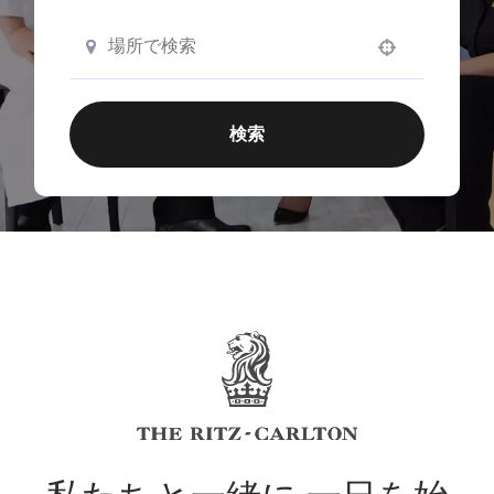
Use your location
検索