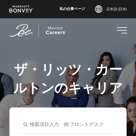
私の仕事ページ
日本語 (日本)
メ
イ
ン
コ
ン
テ
ン
ザ・リッツ・カー
ツ
へ
ルトンのキャリア
ス
キ
ッ
プ