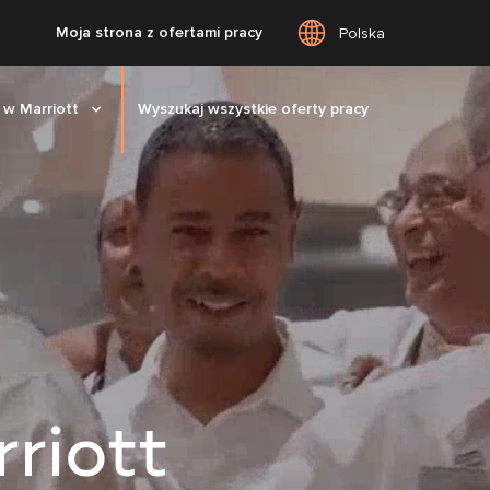
Moja strona z ofertami pracy
Polska
 w Marriott
Wyszukaj wszystkie oferty pracy
riott