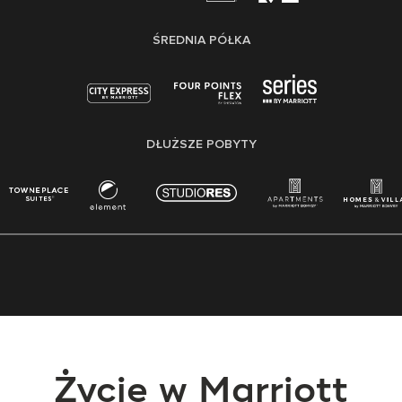
ŚREDNIA PÓŁKA
DŁUŻSZE POBYTY
Życie w Marriott