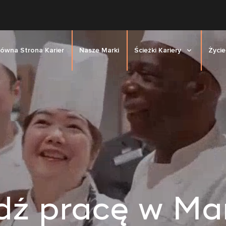
łówna Strona Karier
Nasze Marki
Ścieżki Kariery
Życie
dź pracę w Mar