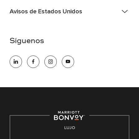
Avisos de Estados Unidos
Asistencia de accesibilidad - Si usted es un individuo con
una discapacidad y necesita asistencia completando la
aplicación en línea, por favor llame al 301-581-1400 o correo
Síguenos
electrónico hqaffirmativeaction@marriott.com
Marriott International es un empleador de igualdad de
oportunidades que se compromete a contratar una fuerza
de trabajo diversa y a mantener una cultura inclusiva.
Marriott International no discrimina por motivos de
discapacidad, condición de veterano o cualquier otra base
protegida por leyes federales, estatales o locales.
E-Verify Inglés/Español
Derecho a trabajar inglés/español
Conozca sus derechos
Transparencia
LUJO
Ley de protección del poligrafo empleado (EPPA)