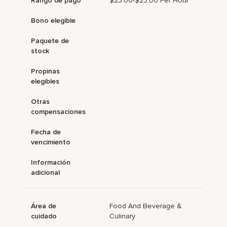
Rango de pago
$23.00-$23.00 Per Hour
Bono elegible
Paquete de
stock
Propinas
elegibles
Otras
compensaciones
Fecha de
vencimiento
Información
adicional
Área de
Food And Beverage &
cuidado
Culinary