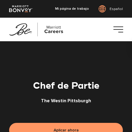
Mi página de trabajo
Español
Saltar
al
contenido
principal
Chef de Partie
The Westin Pittsburgh
Aplicar ahora