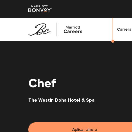
Carreras
Saltar
al
contenido
principal
Chef
The Westin Doha Hotel & Spa
Aplicar ahora