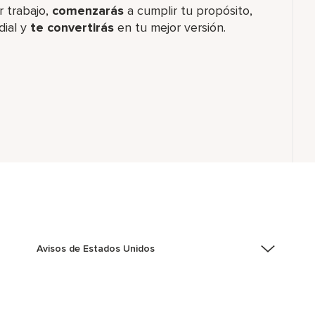
 trabajo,​
comenzarás
a cumplir tu propósito,
dial y
te convertirás
en tu mejor versión.
Avisos de Estados Unidos
Asistencia de accesibilidad - Si usted es un individuo
con una discapacidad y necesita asistencia
completando la aplicación en línea, por favor llame al