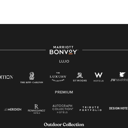
301-581-1400 o correo electrónico
hqaffirmativeaction@marriott.com
Marriott International es un empleador de igualdad de
oportunidades que se compromete a contratar una
fuerza de trabajo diversa y a mantener una cultura
inclusiva. Marriott International no discrimina por
motivos de discapacidad, condición de veterano o
cualquier otra base protegida por leyes federales,
estatales o locales.
LUJO
E-Verify Inglés/Español
Derecho a trabajar inglés/español
Conozca sus derechos
Transparencia
PREMIUM
Ley de protección del poligrafo empleado
(EPPA)
Ley de licencia familiar y médica (FMLA)