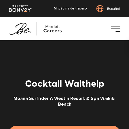
Mi página de trabajo
Español
Saltar
al
contenido
principal
Cocktail Waithelp
Moana Surfrider A Westin Resort & Spa Waikiki
Beach