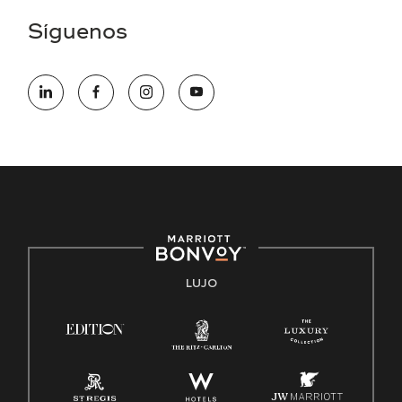
aplicación en línea, por favor llame al 301-581-1400 o correo
Síguenos
electrónico hqaffirmativeaction@marriott.com
Marriott International es un empleador de igualdad de
oportunidades que se compromete a contratar una fuerza
de trabajo diversa y a mantener una cultura inclusiva.
Marriott International no discrimina por motivos de
discapacidad, condición de veterano o cualquier otra base
protegida por leyes federales, estatales o locales.
E-Verify Inglés/Español
Derecho a trabajar inglés/español
Conozca sus derechos
Transparencia
LUJO
Ley de protección del poligrafo empleado (EPPA)
Ley de licencia familiar y médica (FMLA)