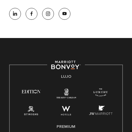
Marriott International es un empleador de igualdad de
oportunidades que se compromete a contratar una fuerza
de trabajo diversa y a mantener una cultura inclusiva.
Marriott International no discrimina por motivos de
discapacidad, condición de veterano o cualquier otra base
protegida por leyes federales, estatales o locales.
E-Verify Inglés/Español
Derecho a trabajar inglés/español
Conozca sus derechos
Transparencia
LUJO
Ley de protección del poligrafo empleado (EPPA)
Ley de licencia familiar y médica (FMLA)
PREMIUM