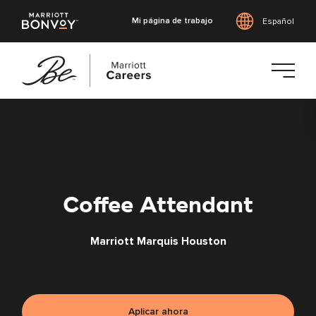
Mi página de trabajo
Español
Saltar
al
contenido
principal
Coffee Attendant
Marriott Marquis Houston
Aplicar ahora