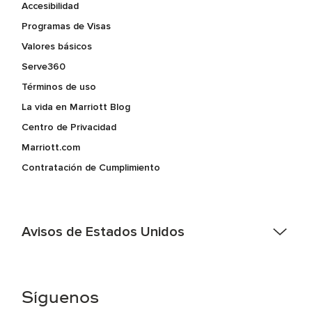
Accesibilidad
Programas de Visas
Valores básicos
Serve360
Términos de uso
La vida en Marriott Blog
Centro de Privacidad
Marriott.com
Contratación de Cumplimiento
Avisos de Estados Unidos
Asistencia de accesibilidad - Si usted es un individuo con
una discapacidad y necesita asistencia completando la
aplicación en línea, por favor llame al 301-581-1400 o correo
Síguenos
electrónico hqaffirmativeaction@marriott.com