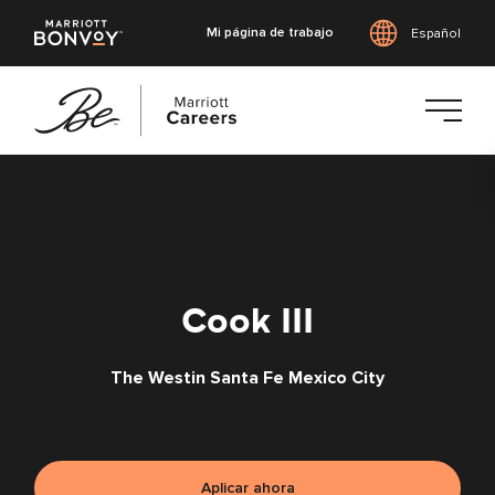
Mi página de trabajo
Español
Saltar
al
contenido
principal
Cook III
The Westin Santa Fe Mexico City
Aplicar ahora