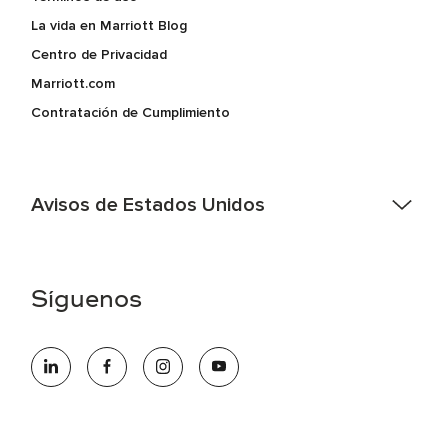
La vida en Marriott Blog
Centro de Privacidad
Marriott.com
Contratación de Cumplimiento
Avisos de Estados Unidos
Asistencia de accesibilidad - Si usted es un individuo con
una discapacidad y necesita asistencia completando la
aplicación en línea, por favor llame al 301-581-1400 o correo
Síguenos
electrónico hqaffirmativeaction@marriott.com
Marriott International es un empleador de igualdad de
oportunidades que se compromete a contratar una fuerza
de trabajo diversa y a mantener una cultura inclusiva.
Marriott International no discrimina por motivos de
discapacidad, condición de veterano o cualquier otra base