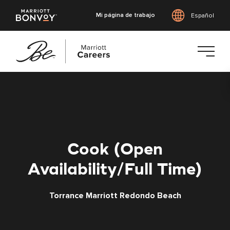
Mi página de trabajo
Español
Saltar
al
contenido
principal
Cook (Open
Availability/Full Time)
Torrance Marriott Redondo Beach