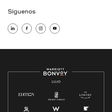
una discapacidad y necesita asistencia completando la
aplicación en línea, por favor llame al 301-581-1400 o correo
Síguenos
electrónico hqaffirmativeaction@marriott.com
Marriott International es un empleador de igualdad de
oportunidades que se compromete a contratar una fuerza
de trabajo diversa y a mantener una cultura inclusiva.
Marriott International no discrimina por motivos de
discapacidad, condición de veterano o cualquier otra base
protegida por leyes federales, estatales o locales.
E-Verify Inglés/Español
Derecho a trabajar inglés/español
Conozca sus derechos
Transparencia
LUJO
Ley de protección del poligrafo empleado (EPPA)
Ley de licencia familiar y médica (FMLA)