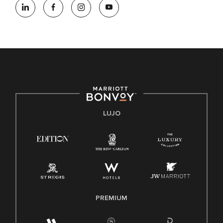
oportunidades que se compromete a contratar una fuerza
de trabajo diversa y a mantener una cultura inclusiva.
Marriott International no discrimina por motivos de
discapacidad, condición de veterano o cualquier otra base
protegida por leyes federales, estatales o locales.
E-Verify Inglés/Español
Derecho a trabajar inglés/español
Conozca sus derechos
Transparencia
LUJO
Ley de protección del poligrafo empleado (EPPA)
Ley de licencia familiar y médica (FMLA)
PREMIUM