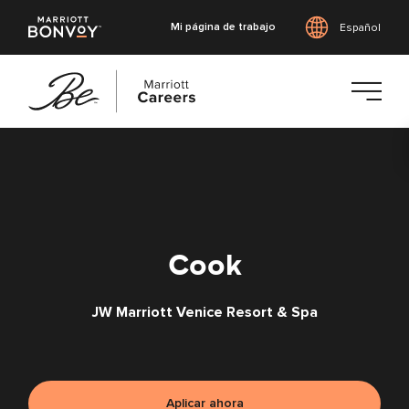
Mi página de trabajo
Español
Saltar
al
contenido
principal
Cook
JW Marriott Venice Resort & Spa
Aplicar ahora