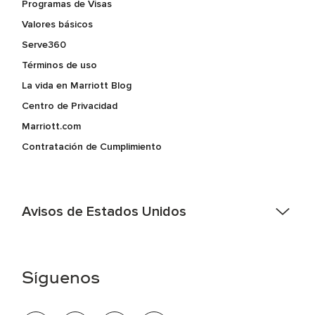
Programas de Visas
Valores básicos
Serve360
Términos de uso
La vida en Marriott Blog
Centro de Privacidad
Marriott.com
Contratación de Cumplimiento
Avisos de Estados Unidos
Asistencia de accesibilidad - Si usted es un individuo con
una discapacidad y necesita asistencia completando la
aplicación en línea, por favor llame al 301-581-1400 o correo
Síguenos
electrónico hqaffirmativeaction@marriott.com
Marriott International es un empleador de igualdad de