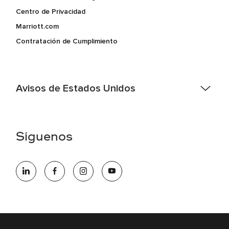
Centro de Privacidad
Marriott.com
Contratación de Cumplimiento
Avisos de Estados Unidos
Asistencia de accesibilidad - Si usted es un individuo con
una discapacidad y necesita asistencia completando la
aplicación en línea, por favor llame al 301-581-1400 o correo
Síguenos
electrónico hqaffirmativeaction@marriott.com
Marriott International es un empleador de igualdad de
oportunidades que se compromete a contratar una fuerza
de trabajo diversa y a mantener una cultura inclusiva.
Marriott International no discrimina por motivos de
discapacidad, condición de veterano o cualquier otra base
protegida por leyes federales, estatales o locales.