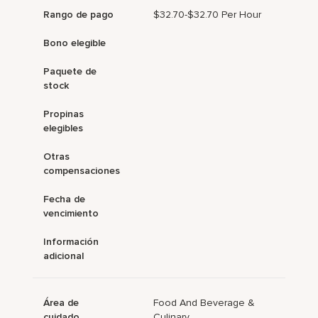
Rango de pago
$32.70-$32.70 Per Hour
Bono elegible
Paquete de
stock
Propinas
elegibles
Otras
compensaciones
Fecha de
vencimiento
Información
adicional
Área de
Food And Beverage &
cuidado
Culinary