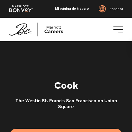
Mi página de trabajo
Español
Saltar
al
contenido
principal
Cook
The Westin St. Francis San Francisco on Union
Square