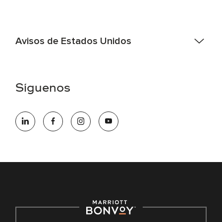
Avisos de Estados Unidos
Asistencia de accesibilidad - Si usted es un individuo con
una discapacidad y necesita asistencia completando la
aplicación en línea, por favor llame al 301-581-1400 o correo
Síguenos
electrónico hqaffirmativeaction@marriott.com
Marriott International es un empleador de igualdad de
oportunidades que se compromete a contratar una fuerza
de trabajo diversa y a mantener una cultura inclusiva.
Marriott International no discrimina por motivos de
discapacidad, condición de veterano o cualquier otra base
protegida por leyes federales, estatales o locales.
E-Verify Inglés/Español
Derecho a trabajar inglés/español
Conozca sus derechos