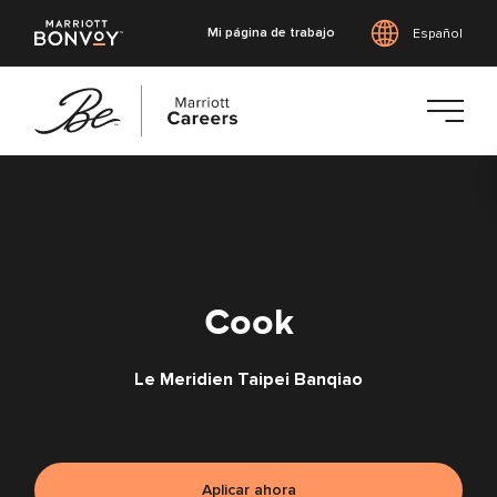
Mi página de trabajo
Español
Saltar
al
contenido
principal
Cook
Le Meridien Taipei Banqiao
Aplicar ahora