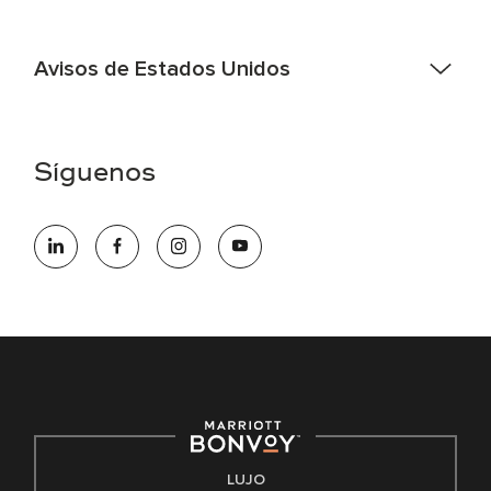
Avisos de Estados Unidos
Asistencia de accesibilidad - Si usted es un individuo con
una discapacidad y necesita asistencia completando la
aplicación en línea, por favor llame al 301-581-1400 o correo
Síguenos
electrónico hqaffirmativeaction@marriott.com
Marriott International es un empleador de igualdad de
oportunidades que se compromete a contratar una fuerza
de trabajo diversa y a mantener una cultura inclusiva.
Marriott International no discrimina por motivos de
discapacidad, condición de veterano o cualquier otra base
protegida por leyes federales, estatales o locales.
E-Verify Inglés/Español
Derecho a trabajar inglés/español
Conozca sus derechos
Transparencia
LUJO