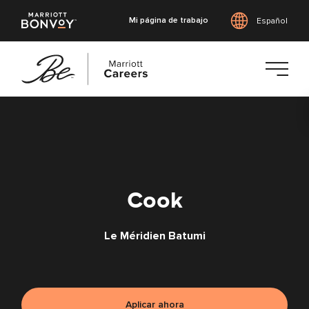
Mi página de trabajo
Español
Saltar
al
contenido
principal
Cook
Le Méridien Batumi
Aplicar ahora