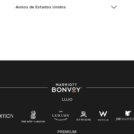
Avisos de Estados Unidos
Asistencia de accesibilidad - Si usted es un individuo
con una discapacidad y necesita asistencia
completando la aplicación en línea, por favor llame al
301-581-1400 o correo electrónico
hqaffirmativeaction@marriott.com
Marriott International es un empleador de igualdad de
oportunidades que se compromete a contratar una
fuerza de trabajo diversa y a mantener una cultura
inclusiva. Marriott International no discrimina por
motivos de discapacidad, condición de veterano o
cualquier otra base protegida por leyes federales,
estatales o locales.
LUJO
E-Verify Inglés/Español
Derecho a trabajar inglés/español
Conozca sus derechos
Transparencia
PREMIUM