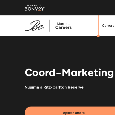
Carreras
Saltar
al
contenido
principal
Coord-Marketing
Nujuma a Ritz-Carlton Reserve
Aplicar ahora