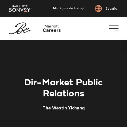
Mi página de trabajo
Español
Saltar
al
contenido
principal
Dir-Market Public
Relations
The Westin Yichang