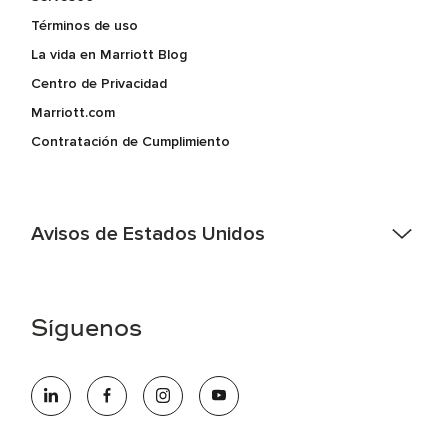
Términos de uso
La vida en Marriott Blog
Centro de Privacidad
Marriott.com
Contratación de Cumplimiento
Avisos de Estados Unidos
Asistencia de accesibilidad - Si usted es un individuo con
una discapacidad y necesita asistencia completando la
aplicación en línea, por favor llame al 301-581-1400 o correo
Síguenos
electrónico hqaffirmativeaction@marriott.com
Marriott International es un empleador de igualdad de
oportunidades que se compromete a contratar una fuerza
de trabajo diversa y a mantener una cultura inclusiva.
Marriott International no discrimina por motivos de