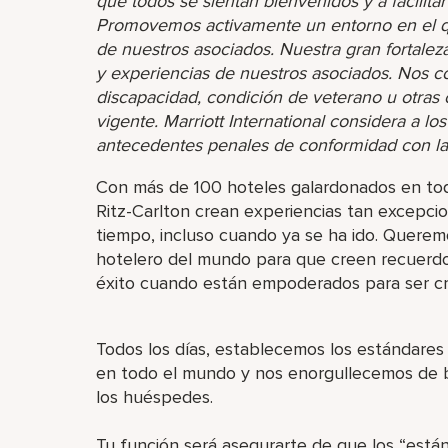
que todos se sientan bienvenidos y a facilita
Promovemos activamente un entorno en el que
de nuestros asociados. Nuestra gran fortaleza 
y experiencias de nuestros asociados. Nos 
discapacidad, condición de veterano u otras ca
vigente. Marriott International considera a lo
antecedentes penales de conformidad con las l
Con más de 100 hoteles galardonados en tod
Ritz-Carlton crean experiencias tan excepc
tiempo, incluso cuando ya se ha ido. Queremo
hotelero del mundo para que creen recuerd
éxito cuando están empoderados para ser cr
Todos los días, establecemos los estándares 
en todo el mundo y nos enorgullecemos de br
los huéspedes.
Tu función será asegurarte de que los “está