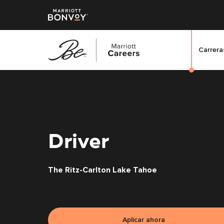
Carreras
Saltar
al
contenido
principal
Driver
The Ritz-Carlton Lake Tahoe
Aplicar ahora