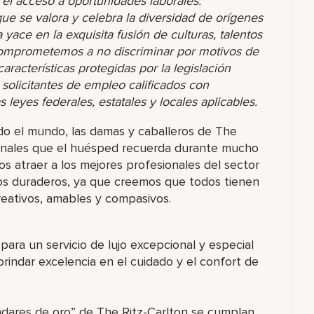
r el acceso a oportunidades laborales.
 se valora y celebra la diversidad de orígenes
yace en la exquisita fusión de culturas, talentos
comprometemos a no discriminar por motivos de
racterísticas protegidas por la legislación
s solicitantes de empleo calificados con
eyes federales, estatales y locales aplicables.
o el mundo, las damas y caballeros de The
ionales que el huésped recuerda durante mucho
s atraer a los mejores profesionales del sector
os duraderos, ya que creemos que todos tienen
eativos, amables y compasivos.
para un servicio de lujo excepcional y especial
indar excelencia en el cuidado y el confort de
ndares de oro” de The Ritz-Carlton se cumplan