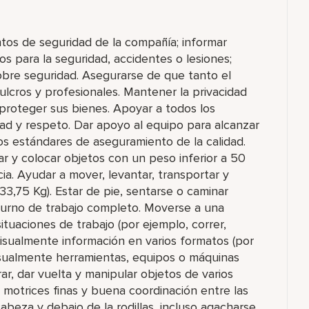
ntos de seguridad de la compañía; informar
s para la seguridad, accidentes o lesiones;
sobre seguridad. Asegurarse de que tanto el
lcros y profesionales. Mantener la privacidad
proteger sus bienes. Apoyar a todos los
ad y respeto. Dar apoyo al equipo para alcanzar
os estándares de aseguramiento de la calidad.
rar y colocar objetos con un peso inferior a 50
cia. Ayudar a mover, levantar, transportar y
33,75 Kg). Estar de pie, sentarse o caminar
turno de trabajo completo. Moverse a una
tuaciones de trabajo (por ejemplo, correr,
 visualmente información en varios formatos (por
visualmente herramientas, equipos o máquinas
rar, dar vuelta y manipular objetos de varios
 motrices finas y buena coordinación entre las
abeza y debajo de la rodillas, incluso agacharse,