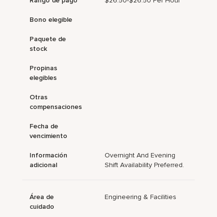
Rango de pago
$26.50-$26.50 Per Hour
Bono elegible
Paquete de
stock
Propinas
elegibles
Otras
compensaciones
Fecha de
vencimiento
Información
Overnight And Evening
adicional
Shift Availability Preferred.
Área de
Engineering & Facilities
cuidado