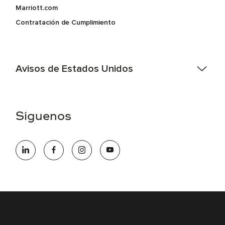
Marriott.com
Contratación de Cumplimiento
Avisos de Estados Unidos
Asistencia de accesibilidad - Si usted es un individuo con
una discapacidad y necesita asistencia completando la
aplicación en línea, por favor llame al 301-581-1400 o correo
Síguenos
electrónico hqaffirmativeaction@marriott.com
Marriott International es un empleador de igualdad de
oportunidades que se compromete a contratar una fuerza
de trabajo diversa y a mantener una cultura inclusiva.
Marriott International no discrimina por motivos de
discapacidad, condición de veterano o cualquier otra base
protegida por leyes federales, estatales o locales.
E-Verify Inglés/Español