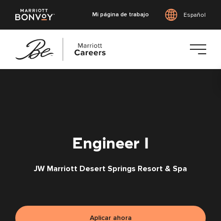
Mi página de trabajo
Español
Saltar
al
contenido
principal
Engineer I
JW Marriott Desert Springs Resort & Spa
Aplicar ahora