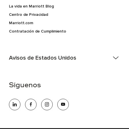
La vida en Marriott Blog
Centro de Privacidad
Marriott.com
Contratación de Cumplimiento
Avisos de Estados Unidos
Asistencia de accesibilidad - Si usted es un individuo con
una discapacidad y necesita asistencia completando la
aplicación en línea, por favor llame al 301-581-1400 o correo
Síguenos
electrónico hqaffirmativeaction@marriott.com
Marriott International es un empleador de igualdad de
oportunidades que se compromete a contratar una fuerza
de trabajo diversa y a mantener una cultura inclusiva.
Marriott International no discrimina por motivos de
discapacidad, condición de veterano o cualquier otra base