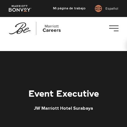
Mi página de trabajo
Español
Saltar
al
contenido
principal
Event Executive
JW Marriott Hotel Surabaya