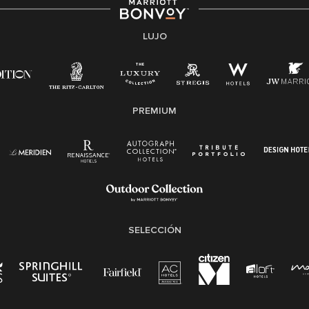
motivos de discapacidad, condición de veterano o
cualquier otra base protegida por leyes federales,
estatales o locales.
LUJO
E-Verify Inglés/Español
Derecho a trabajar inglés/español
Conozca sus derechos
Transparencia
PREMIUM
Ley de protección del poligrafo empleado
(EPPA)
Ley de licencia familiar y médica (FMLA)
SELECCIÓN