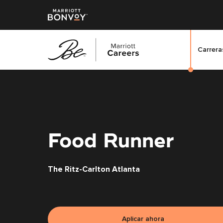
Carreras
Saltar
al
contenido
principal
Food Runner
The Ritz-Carlton Atlanta
Aplicar ahora