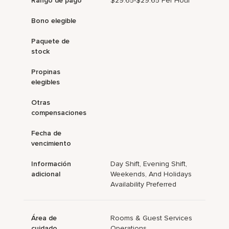
Rango de pago
$29.65-$29.65 Per Hour
Bono elegible
Paquete de
stock
Propinas
elegibles
Otras
compensaciones
Fecha de
vencimiento
Información
Day Shift, Evening Shift,
adicional
Weekends, And Holidays
Availability Preferred
Área de
Rooms & Guest Services
cuidado
Operations