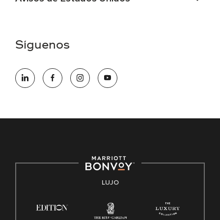
Asistencia de accesibilidad - Si usted es un individuo con
una discapacidad y necesita asistencia completando la
aplicación en línea, por favor llame al 301-581-1400 o correo
Síguenos
electrónico hqaffirmativeaction@marriott.com
Marriott International es un empleador de igualdad de
oportunidades que se compromete a contratar una fuerza
de trabajo diversa y a mantener una cultura inclusiva.
Marriott International no discrimina por motivos de
discapacidad, condición de veterano o cualquier otra base
protegida por leyes federales, estatales o locales.
E-Verify Inglés/Español
Derecho a trabajar inglés/español
Conozca sus derechos
Transparencia
LUJO
Ley de protección del poligrafo empleado (EPPA)
Ley de licencia familiar y médica (FMLA)