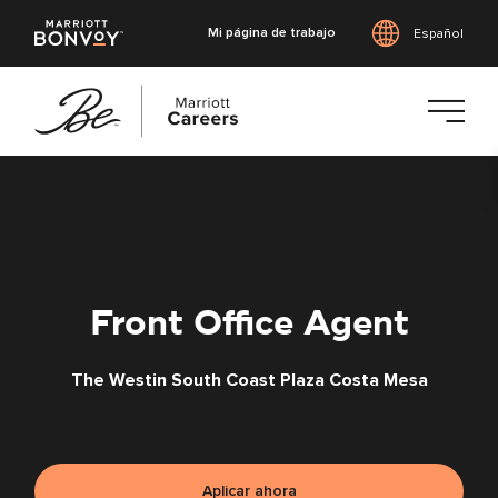
Mi página de trabajo
Español
Saltar
al
contenido
principal
Front Office Agent
The Westin South Coast Plaza Costa Mesa
Aplicar ahora