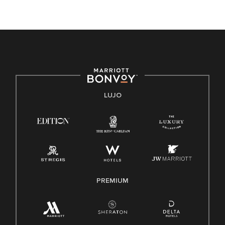
de trabajo diversa y a mantener una cultura inclusiva.
Marriott International no discrimina por motivos de
discapacidad, condición de veterano o cualquier otra base
protegida por leyes federales, estatales o locales.
E-Verify Inglés/Español
Derecho a trabajar inglés/español
Conozca sus derechos
Transparencia
LUJO
Ley de protección del poligrafo empleado (EPPA)
Ley de licencia familiar y médica (FMLA)
PREMIUM