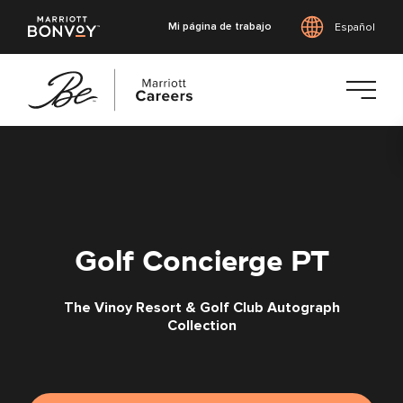
Mi página de trabajo
Español
Saltar
al
contenido
principal
Golf Concierge PT
The Vinoy Resort & Golf Club Autograph
Collection