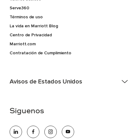
Serve360
Términos de uso
La vida en Marriott Blog
Centro de Privacidad
Marriott.com
Contratación de Cumplimiento
Avisos de Estados Unidos
Asistencia de accesibilidad - Si usted es un individuo con
una discapacidad y necesita asistencia completando la
aplicación en línea, por favor llame al 301-581-1400 o correo
Síguenos
electrónico hqaffirmativeaction@marriott.com
Marriott International es un empleador de igualdad de
oportunidades que se compromete a contratar una fuerza