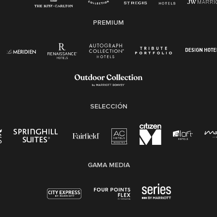
Conozca sus derechos
Transparencia
PREMIUM
Ley de protección del poligrafo empleado
(EPPA)
Ley de licencia familiar y médica (FMLA)
SELECCIÓN
GAMA MEDIA