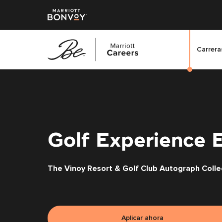
Carreras
Saltar
al
contenido
principal
Golf Experience 
The Vinoy Resort & Golf Club Autograph Colle
Aplicar ahora