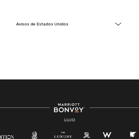
Avisos de Estados Unidos
Asistencia de accesibilidad - Si usted es un individuo
con una discapacidad y necesita asistencia
completando la aplicación en línea, por favor llame al
301-581-1400 o correo electrónico
hqaffirmativeaction@marriott.com
Marriott International es un empleador de igualdad de
oportunidades que se compromete a contratar una
fuerza de trabajo diversa y a mantener una cultura
inclusiva. Marriott International no discrimina por
motivos de discapacidad, condición de veterano o
cualquier otra base protegida por leyes federales,
estatales o locales.
LUJO
E-Verify Inglés/Español
Derecho a trabajar inglés/español