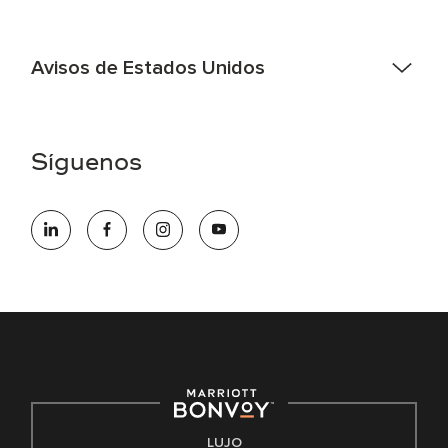
Avisos de Estados Unidos
Asistencia de accesibilidad - Si usted es un individuo con
una discapacidad y necesita asistencia completando la
aplicación en línea, por favor llame al 301-581-1400 o correo
Síguenos
electrónico hqaffirmativeaction@marriott.com
Marriott International es un empleador de igualdad de
oportunidades que se compromete a contratar una fuerza
de trabajo diversa y a mantener una cultura inclusiva.
Marriott International no discrimina por motivos de
discapacidad, condición de veterano o cualquier otra base
protegida por leyes federales, estatales o locales.
E-Verify Inglés/Español
Derecho a trabajar inglés/español
Conozca sus derechos
Transparencia
LUJO