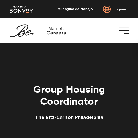
Mi página de trabajo
Español
Saltar
al
contenido
principal
Group Housing
Coordinator
The Ritz-Carlton Philadelphia