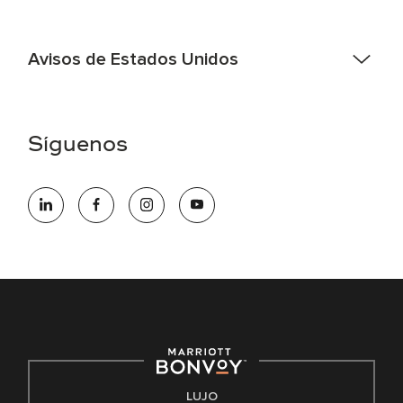
Avisos de Estados Unidos
Asistencia de accesibilidad - Si usted es un individuo con
una discapacidad y necesita asistencia completando la
aplicación en línea, por favor llame al 301-581-1400 o correo
Síguenos
electrónico hqaffirmativeaction@marriott.com
Marriott International es un empleador de igualdad de
oportunidades que se compromete a contratar una fuerza
de trabajo diversa y a mantener una cultura inclusiva.
Marriott International no discrimina por motivos de
discapacidad, condición de veterano o cualquier otra base
protegida por leyes federales, estatales o locales.
E-Verify Inglés/Español
Derecho a trabajar inglés/español
Conozca sus derechos
Transparencia
LUJO