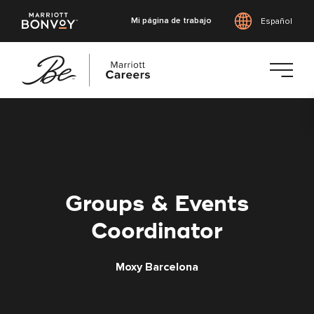
Mi página de trabajo
Español
Saltar
al
contenido
principal
Groups & Events
Coordinator
Moxy Barcelona