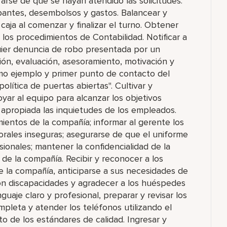
rse de que se hayan atendido las solicitudes.
antes, desembolsos y gastos. Balancear y
caja al comenzar y finalizar el turno. Obtener
los procedimientos de Contabilidad. Notificar a
uier denuncia de robo presentada por un
ción, evaluación, asesoramiento, motivación y
mo ejemplo y primer punto de contacto del
olítica de puertas abiertas". Cultivar y
yar al equipo para alcanzar los objetivos
propiada las inquietudes de los empleados.
mientos de la compañía; informar al gerente los
borales inseguras; asegurarse de que el uniforme
sionales; mantener la confidencialidad de la
de la compañía. Recibir y reconocer a los
 la compañía, anticiparse a sus necesidades de
 con discapacidades y agradecer a los huéspedes
guaje claro y profesional, preparar y revisar los
leta y atender los teléfonos utilizando el
o de los estándares de calidad. Ingresar y