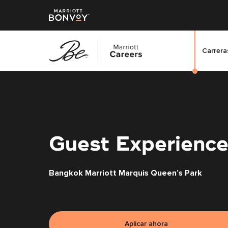
Carreras
Saltar
al
contenido
principal
Guest Experience
Bangkok Marriott Marquis Queen’s Park
Aplicar ahora