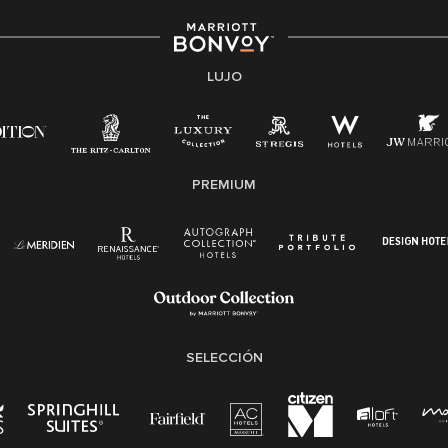
inclusiva. Marriott International no discrimina por
motivos de discapacidad, condición de veterano o
cualquier otra base protegida por leyes federales,
estatales o locales.
LUJO
E-Verify Inglés/Español
Derecho a trabajar inglés/español
Conozca sus derechos
Transparencia
PREMIUM
Ley de protección del poligrafo empleado
(EPPA)
Ley de licencia familiar y médica (FMLA)
SELECCIÓN