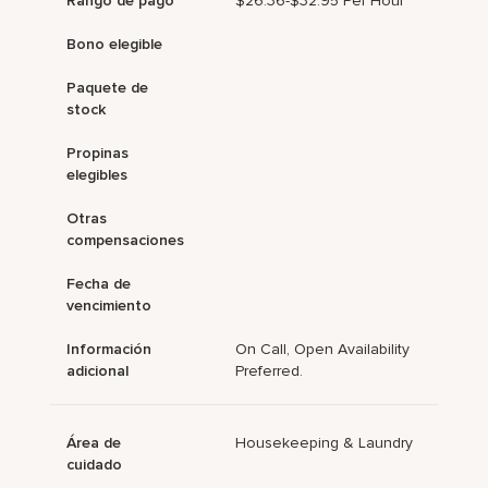
Rango de pago
$26.36-$32.95 Per Hour
Bono elegible
Paquete de
stock
Propinas
elegibles
Otras
compensaciones
Fecha de
vencimiento
Información
On Call, Open Availability
adicional
Preferred.
Área de
Housekeeping & Laundry
cuidado