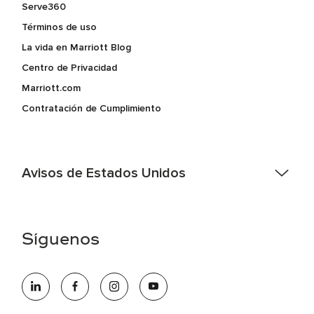
Serve360
Términos de uso
La vida en Marriott Blog
Centro de Privacidad
Marriott.com
Contratación de Cumplimiento
Avisos de Estados Unidos
Asistencia de accesibilidad - Si usted es un individuo con
una discapacidad y necesita asistencia completando la
aplicación en línea, por favor llame al 301-581-1400 o correo
Síguenos
electrónico hqaffirmativeaction@marriott.com
Marriott International es un empleador de igualdad de
oportunidades que se compromete a contratar una fuerza
de trabajo diversa y a mantener una cultura inclusiva.