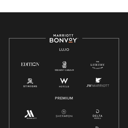
Marriott International no discrimina por motivos de
discapacidad, condición de veterano o cualquier otra base
protegida por leyes federales, estatales o locales.
E-Verify Inglés/Español
Derecho a trabajar inglés/español
Conozca sus derechos
Transparencia
LUJO
Ley de protección del poligrafo empleado (EPPA)
Ley de licencia familiar y médica (FMLA)
PREMIUM