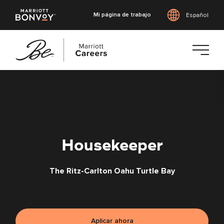
Mi página de trabajo
Español
Saltar
al
contenido
principal
Housekeeper
The Ritz-Carlton Oahu Turtle Bay
Aplicar ahora