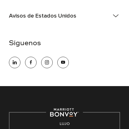
Avisos de Estados Unidos
Asistencia de accesibilidad - Si usted es un individuo con
una discapacidad y necesita asistencia completando la
aplicación en línea, por favor llame al 301-581-1400 o correo
Síguenos
electrónico hqaffirmativeaction@marriott.com
Marriott International es un empleador de igualdad de
oportunidades que se compromete a contratar una fuerza
de trabajo diversa y a mantener una cultura inclusiva.
Marriott International no discrimina por motivos de
discapacidad, condición de veterano o cualquier otra base
protegida por leyes federales, estatales o locales.
E-Verify Inglés/Español
Derecho a trabajar inglés/español
Conozca sus derechos
Transparencia
LUJO
Ley de protección del poligrafo empleado (EPPA)