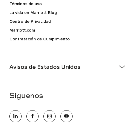
Términos de uso
La vida en Marriott Blog
Centro de Privacidad
Marriott.com
Contratación de Cumplimiento
Avisos de Estados Unidos
Asistencia de accesibilidad - Si usted es un individuo con
una discapacidad y necesita asistencia completando la
aplicación en línea, por favor llame al 301-581-1400 o correo
Síguenos
electrónico hqaffirmativeaction@marriott.com
Marriott International es un empleador de igualdad de
oportunidades que se compromete a contratar una fuerza
de trabajo diversa y a mantener una cultura inclusiva.
Marriott International no discrimina por motivos de