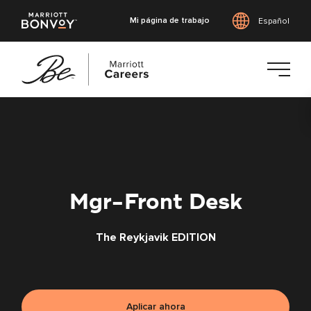
Mi página de trabajo
Español
Saltar
al
contenido
principal
Mgr-Front Desk
The Reykjavik EDITION
Aplicar ahora