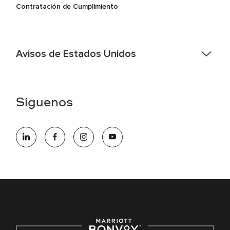
Contratación de Cumplimiento
Avisos de Estados Unidos
Asistencia de accesibilidad - Si usted es un individuo con
una discapacidad y necesita asistencia completando la
aplicación en línea, por favor llame al 301-581-1400 o correo
Síguenos
electrónico hqaffirmativeaction@marriott.com
Marriott International es un empleador de igualdad de
oportunidades que se compromete a contratar una fuerza
de trabajo diversa y a mantener una cultura inclusiva.
Marriott International no discrimina por motivos de
discapacidad, condición de veterano o cualquier otra base
protegida por leyes federales, estatales o locales.
E-Verify Inglés/Español
Derecho a trabajar inglés/español