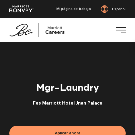
Mi página de trabajo
Español
Saltar
al
contenido
principal
Mgr-Laundry
Fes Marriott Hotel Jnan Palace
Aplicar ahora