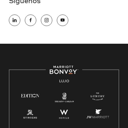
Síguenos
electrónico hqaffirmativeaction@marriott.com
Marriott International es un empleador de igualdad de
oportunidades que se compromete a contratar una fuerza
de trabajo diversa y a mantener una cultura inclusiva.
Marriott International no discrimina por motivos de
discapacidad, condición de veterano o cualquier otra base
protegida por leyes federales, estatales o locales.
E-Verify Inglés/Español
Derecho a trabajar inglés/español
Conozca sus derechos
Transparencia
LUJO
Ley de protección del poligrafo empleado (EPPA)
Ley de licencia familiar y médica (FMLA)