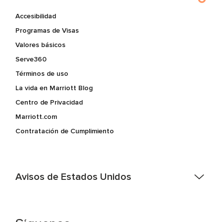
Accesibilidad
Programas de Visas
Valores básicos
Serve360
Términos de uso
La vida en Marriott Blog
Centro de Privacidad
Marriott.com
Contratación de Cumplimiento
Avisos de Estados Unidos
Asistencia de accesibilidad - Si usted es un individuo con
una discapacidad y necesita asistencia completando la
aplicación en línea, por favor llame al 301-581-1400 o correo