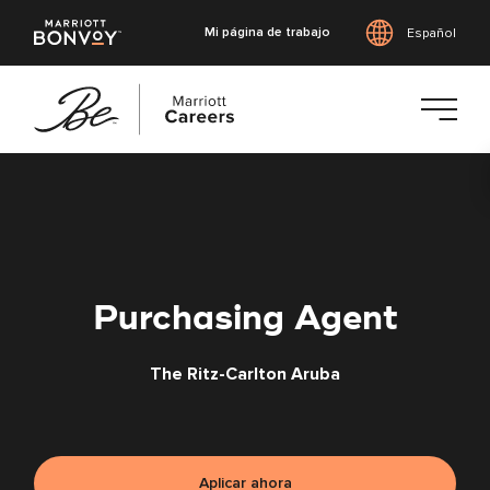
Mi página de trabajo
Español
Saltar
al
contenido
principal
Purchasing Agent
The Ritz-Carlton Aruba
Aplicar ahora