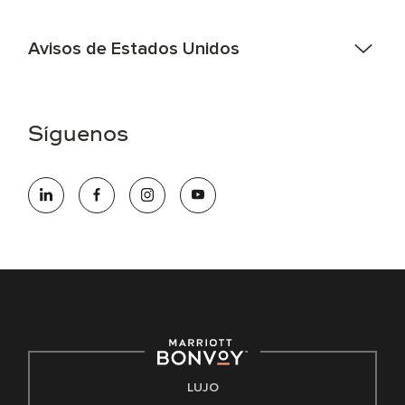
Avisos de Estados Unidos
Asistencia de accesibilidad - Si usted es un individuo con
una discapacidad y necesita asistencia completando la
aplicación en línea, por favor llame al 301-581-1400 o correo
Síguenos
electrónico hqaffirmativeaction@marriott.com
Marriott International es un empleador de igualdad de
oportunidades que se compromete a contratar una fuerza
de trabajo diversa y a mantener una cultura inclusiva.
Marriott International no discrimina por motivos de
discapacidad, condición de veterano o cualquier otra base
protegida por leyes federales, estatales o locales.
E-Verify Inglés/Español
Derecho a trabajar inglés/español
Conozca sus derechos
Transparencia
LUJO
Ley de protección del poligrafo empleado (EPPA)