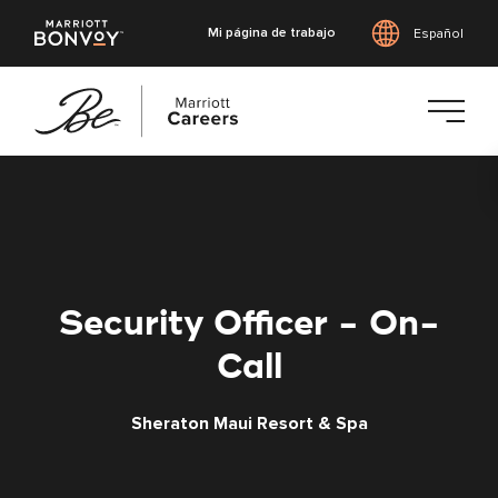
Mi página de trabajo
Español
Saltar
al
contenido
principal
Security Officer - On-
Call
Sheraton Maui Resort & Spa