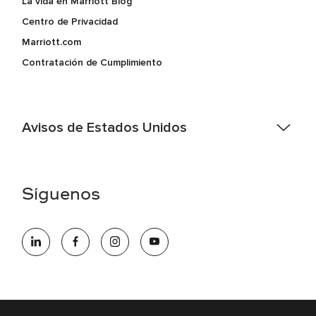
La vida en Marriott Blog
Centro de Privacidad
Marriott.com
Contratación de Cumplimiento
Avisos de Estados Unidos
Asistencia de accesibilidad - Si usted es un individuo con
una discapacidad y necesita asistencia completando la
aplicación en línea, por favor llame al 301-581-1400 o correo
Síguenos
electrónico hqaffirmativeaction@marriott.com
Marriott International es un empleador de igualdad de
oportunidades que se compromete a contratar una fuerza
de trabajo diversa y a mantener una cultura inclusiva.
Marriott International no discrimina por motivos de
discapacidad, condición de veterano o cualquier otra base
protegida por leyes federales, estatales o locales.