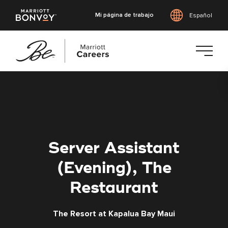
Mi página de trabajo
Español
Saltar
al
contenido
principal
Server Assistant
(Evening), The
Restaurant
The Resort at Kapalua Bay Maui