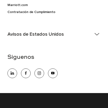
Marriott.com
Contratación de Cumplimiento
Avisos de Estados Unidos
Asistencia de accesibilidad - Si usted es un individuo con
una discapacidad y necesita asistencia completando la
aplicación en línea, por favor llame al 301-581-1400 o correo
Síguenos
electrónico hqaffirmativeaction@marriott.com
Marriott International es un empleador de igualdad de
oportunidades que se compromete a contratar una fuerza
de trabajo diversa y a mantener una cultura inclusiva.
Marriott International no discrimina por motivos de
discapacidad, condición de veterano o cualquier otra base
protegida por leyes federales, estatales o locales.
E-Verify Inglés/Español