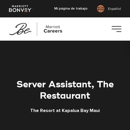
Mi página de trabajo
Español
Saltar
al
contenido
principal
Server Assistant, The
Restaurant
The Resort at Kapalua Bay Maui