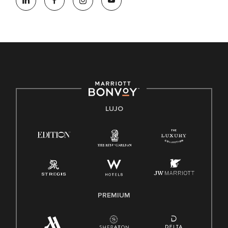
oportunidades que se compromete a contratar una fuerza
de trabajo diversa y a mantener una cultura inclusiva.
Marriott International no discrimina por motivos de
discapacidad, condición de veterano o cualquier otra base
protegida por leyes federales, estatales o locales.
E-Verify Inglés/Español
Derecho a trabajar inglés/español
Conozca sus derechos
Transparencia
LUJO
Ley de protección del poligrafo empleado (EPPA)
Ley de licencia familiar y médica (FMLA)
PREMIUM