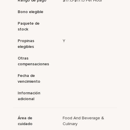
Rango de pago
$17.13-$17.13 Per Hour
Bono elegible
Paquete de
stock
Propinas
Y
elegibles
Otras
compensaciones
Fecha de
vencimiento
Información
adicional
Área de
Food And Beverage &
cuidado
Culinary