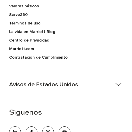
Valores básicos
Serve360
Términos de uso
La vida en Marriott Blog
Centro de Privacidad
Marriott.com
Contratación de Cumplimiento
Avisos de Estados Unidos
Asistencia de accesibilidad - Si usted es un individuo con
una discapacidad y necesita asistencia completando la
aplicación en línea, por favor llame al 301-581-1400 o correo
Síguenos
electrónico hqaffirmativeaction@marriott.com
Marriott International es un empleador de igualdad de