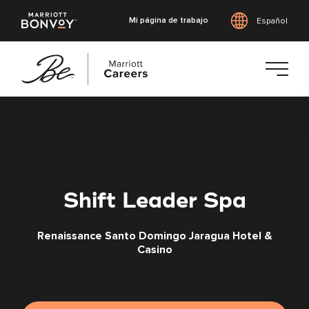
Mi página de trabajo
Español
Saltar
al
contenido
principal
Shift Leader Spa
Renaissance Santo Domingo Jaragua Hotel &
Casino