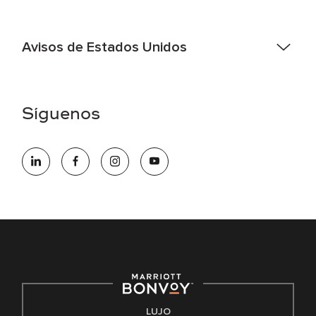
Avisos de Estados Unidos
Asistencia de accesibilidad - Si usted es un individuo con
una discapacidad y necesita asistencia completando la
aplicación en línea, por favor llame al 301-581-1400 o correo
Síguenos
electrónico hqaffirmativeaction@marriott.com
Marriott International es un empleador de igualdad de
oportunidades que se compromete a contratar una fuerza
de trabajo diversa y a mantener una cultura inclusiva.
Marriott International no discrimina por motivos de
discapacidad, condición de veterano o cualquier otra base
protegida por leyes federales, estatales o locales.
E-Verify Inglés/Español
Derecho a trabajar inglés/español
Conozca sus derechos
Transparencia
LUJO