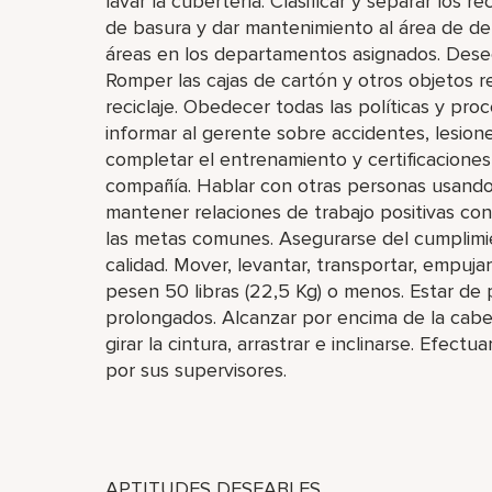
lavar la cubertería. Clasificar y separar los r
de basura y dar mantenimiento al área de dep
áreas en los departamentos asignados. Desec
Romper las cajas de cartón y otros objetos r
reciclaje. Obedecer todas las políticas y pr
informar al gerente sobre accidentes, lesione
completar el entrenamiento y certificaciones
compañía. Hablar con otras personas usando u
mantener relaciones de trabajo positivas con
las metas comunes. Asegurarse del cumplimie
calidad. Mover, levantar, transportar, empujar
pesen 50 libras (22,5 Kg) o menos. Estar de
prolongados. Alcanzar por encima de la cabez
girar la cintura, arrastrar e inclinarse. Efect
por sus supervisores.
APTITUDES DESEABLES