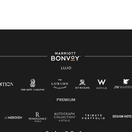
completando la aplicación en línea, por favor llame al
301-581-1400 o correo electrónico
hqaffirmativeaction@marriott.com
Marriott International es un empleador de igualdad de
oportunidades que se compromete a contratar una
fuerza de trabajo diversa y a mantener una cultura
inclusiva. Marriott International no discrimina por
motivos de discapacidad, condición de veterano o
cualquier otra base protegida por leyes federales,
estatales o locales.
LUJO
E-Verify Inglés/Español
Derecho a trabajar inglés/español
Conozca sus derechos
Transparencia
PREMIUM
Ley de protección del poligrafo empleado
(EPPA)
Ley de licencia familiar y médica (FMLA)