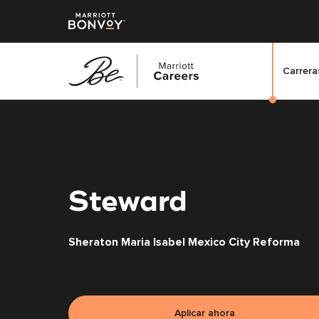
Carreras
Saltar
al
contenido
principal
Steward
Sheraton Maria Isabel Mexico City Reforma
Aplicar ahora