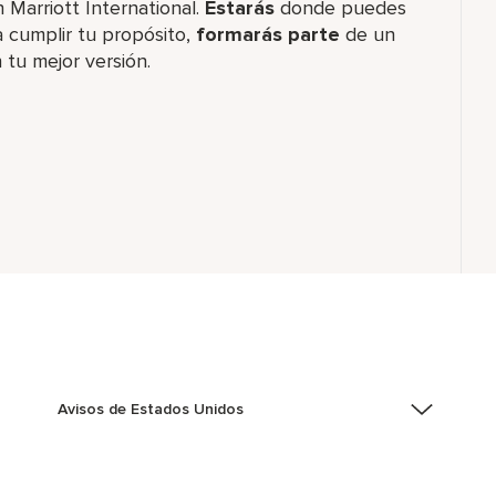
 Marriott International.
Estarás
donde puedes
 cumplir tu propósito,
formarás parte
de un
 tu mejor versión.
Avisos de Estados Unidos
Asistencia de accesibilidad - Si usted es un individuo
con una discapacidad y necesita asistencia