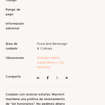
trabajo
Rango de
pago
Información
adicional
Área de
Food And Beverage
cuidado
& Culinary
Ubicaciones
Sheraton Maria
Isabel Mexico City
Reforma
Compartir
Cuidado con reclutar estafas. Marriott
mantiene una política de reclutamiento
de "sin honorarios". No pedimos dinero