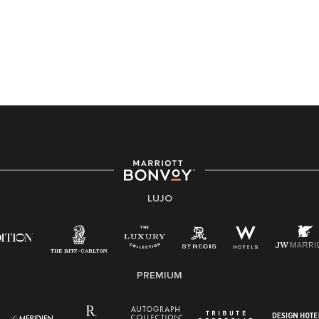
Asistencia de accesibilidad - Si usted es un individuo
con una discapacidad y necesita asistencia
completando la aplicación en línea, por favor llame al
301-581-1400 o correo electrónico
hqaffirmativeaction@marriott.com
Marriott International es un empleador de igualdad de
oportunidades que se compromete a contratar una
fuerza de trabajo diversa y a mantener una cultura
inclusiva. Marriott International no discrimina por
motivos de discapacidad, condición de veterano o
cualquier otra base protegida por leyes federales,
estatales o locales.
LUJO
E-Verify Inglés/Español
Derecho a trabajar inglés/español
Conozca sus derechos
Transparencia
PREMIUM
Ley de protección del poligrafo empleado
(EPPA)