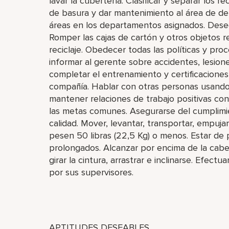
lavar la cubertería. Clasificar y separar los r
de basura y dar mantenimiento al área de dep
áreas en los departamentos asignados. Desec
Romper las cajas de cartón y otros objetos r
reciclaje. Obedecer todas las políticas y pr
informar al gerente sobre accidentes, lesione
completar el entrenamiento y certificaciones
compañía. Hablar con otras personas usando u
mantener relaciones de trabajo positivas con
las metas comunes. Asegurarse del cumplimie
calidad. Mover, levantar, transportar, empujar
pesen 50 libras (22,5 Kg) o menos. Estar de
prolongados. Alcanzar por encima de la cabez
girar la cintura, arrastrar e inclinarse. Efect
por sus supervisores.
APTITUDES DESEABLES