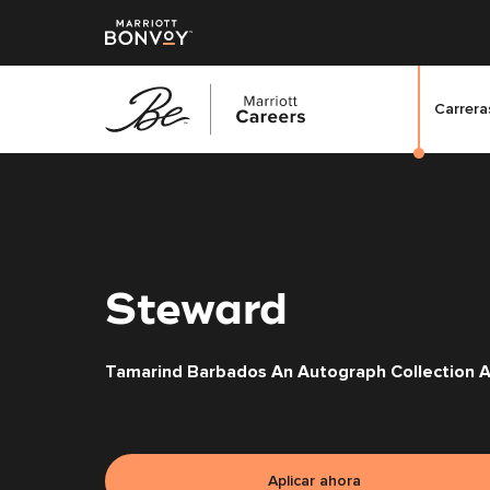
Carreras
Saltar
al
contenido
principal
Steward
Tamarind Barbados An Autograph Collection All
Aplicar ahora