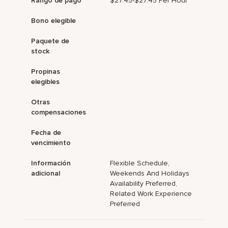
Rango de pago
$27.45-$27.45 Per Hour
Bono elegible
Paquete de
stock
Propinas
elegibles
Otras
compensaciones
Fecha de
vencimiento
Información
Flexible Schedule,
adicional
Weekends And Holidays
Availability Preferred,
Related Work Experience
Preferred