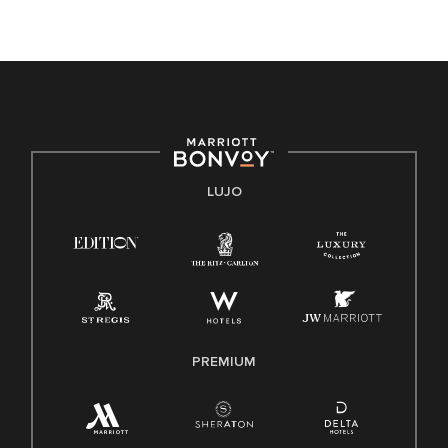
de trabajo diversa y a mantener una cultura inclusiva.
Marriott International no discrimina por motivos de
discapacidad, condición de veterano o cualquier otra base
protegida por leyes federales, estatales o locales.
E-Verify Inglés/Español
Derecho a trabajar inglés/español
Conozca sus derechos
Transparencia
LUJO
Ley de protección del poligrafo empleado (EPPA)
Ley de licencia familiar y médica (FMLA)
PREMIUM