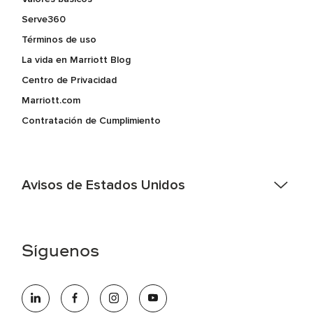
Serve360
Términos de uso
La vida en Marriott Blog
Centro de Privacidad
Marriott.com
Contratación de Cumplimiento
Avisos de Estados Unidos
Asistencia de accesibilidad - Si usted es un individuo con
una discapacidad y necesita asistencia completando la
aplicación en línea, por favor llame al 301-581-1400 o correo
Síguenos
electrónico hqaffirmativeaction@marriott.com
Marriott International es un empleador de igualdad de
oportunidades que se compromete a contratar una fuerza