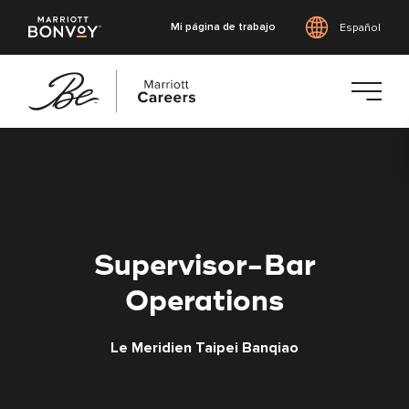
Mi página de trabajo
Español
Saltar
al
contenido
principal
Supervisor-Bar
Operations
Le Meridien Taipei Banqiao