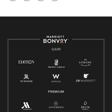
de trabajo diversa y a mantener una cultura inclusiva.
Marriott International no discrimina por motivos de
discapacidad, condición de veterano o cualquier otra base
protegida por leyes federales, estatales o locales.
E-Verify Inglés/Español
Derecho a trabajar inglés/español
Conozca sus derechos
Transparencia
LUJO
Ley de protección del poligrafo empleado (EPPA)
Ley de licencia familiar y médica (FMLA)
PREMIUM