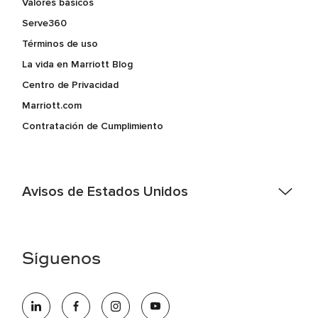
Valores básicos
Serve360
Términos de uso
La vida en Marriott Blog
Centro de Privacidad
Marriott.com
Contratación de Cumplimiento
Avisos de Estados Unidos
Asistencia de accesibilidad - Si usted es un individuo con
una discapacidad y necesita asistencia completando la
aplicación en línea, por favor llame al 301-581-1400 o correo
Síguenos
electrónico hqaffirmativeaction@marriott.com
Marriott International es un empleador de igualdad de
oportunidades que se compromete a contratar una fuerza