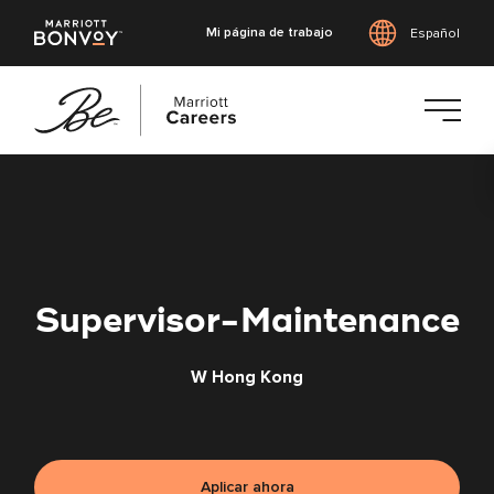
Mi página de trabajo
Español
Saltar
al
contenido
principal
Supervisor-Maintenance
W Hong Kong
Aplicar ahora