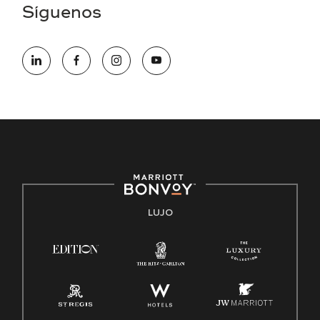
aplicación en línea, por favor llame al 301-581-1400 o correo
Síguenos
electrónico hqaffirmativeaction@marriott.com
Marriott International es un empleador de igualdad de
oportunidades que se compromete a contratar una fuerza
de trabajo diversa y a mantener una cultura inclusiva.
Marriott International no discrimina por motivos de
discapacidad, condición de veterano o cualquier otra base
protegida por leyes federales, estatales o locales.
E-Verify Inglés/Español
Derecho a trabajar inglés/español
Conozca sus derechos
Transparencia
LUJO
Ley de protección del poligrafo empleado (EPPA)
Ley de licencia familiar y médica (FMLA)