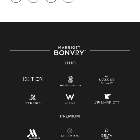
de trabajo diversa y a mantener una cultura inclusiva.
Marriott International no discrimina por motivos de
discapacidad, condición de veterano o cualquier otra base
protegida por leyes federales, estatales o locales.
E-Verify Inglés/Español
Derecho a trabajar inglés/español
Conozca sus derechos
Transparencia
LUJO
Ley de protección del poligrafo empleado (EPPA)
Ley de licencia familiar y médica (FMLA)
PREMIUM