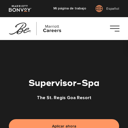
Mi página de trabajo
Español
Saltar
al
contenido
principal
Supervisor-Spa
The St. Regis Goa Resort
Aplicar ahora