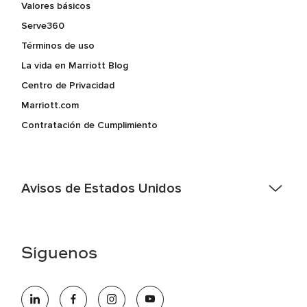
Valores básicos
Serve360
Términos de uso
La vida en Marriott Blog
Centro de Privacidad
Marriott.com
Contratación de Cumplimiento
Avisos de Estados Unidos
Asistencia de accesibilidad - Si usted es un individuo con
una discapacidad y necesita asistencia completando la
aplicación en línea, por favor llame al 301-581-1400 o correo
Síguenos
electrónico hqaffirmativeaction@marriott.com
Marriott International es un empleador de igualdad de
oportunidades que se compromete a contratar una fuerza