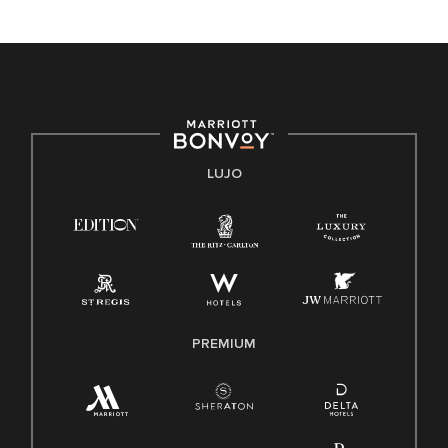
Marriott International no discrimina por motivos de
discapacidad, condición de veterano o cualquier otra base
protegida por leyes federales, estatales o locales.
E-Verify Inglés/Español
Derecho a trabajar inglés/español
Conozca sus derechos
Transparencia
LUJO
Ley de protección del poligrafo empleado (EPPA)
Ley de licencia familiar y médica (FMLA)
PREMIUM