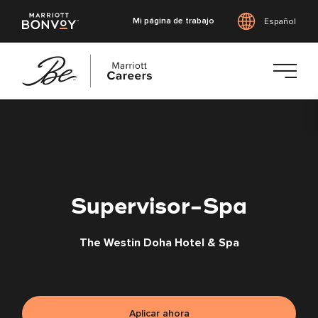
Mi página de trabajo
Español
Saltar
al
contenido
principal
Supervisor-Spa
The Westin Doha Hotel & Spa
Aplicar ahora