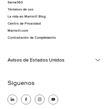
Serve360
Términos de uso
La vida en Marriott Blog
Centro de Privacidad
Marriott.com
Contratación de Cumplimiento
Avisos de Estados Unidos
Asistencia de accesibilidad - Si usted es un individuo con
una discapacidad y necesita asistencia completando la
aplicación en línea, por favor llame al 301-581-1400 o correo
Síguenos
electrónico hqaffirmativeaction@marriott.com
Marriott International es un empleador de igualdad de
oportunidades que se compromete a contratar una fuerza
de trabajo diversa y a mantener una cultura inclusiva.