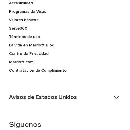
Accesibilidad
Programas de Visas
Valores básicos
Serve360
Términos de uso
La vida en Marriott Blog
Centro de Privacidad
Marriott.com
Contratación de Cumplimiento
Avisos de Estados Unidos
Asistencia de accesibilidad - Si usted es un individuo con
una discapacidad y necesita asistencia completando la
aplicación en línea, por favor llame al 301-581-1400 o correo
Síguenos
electrónico hqaffirmativeaction@marriott.com