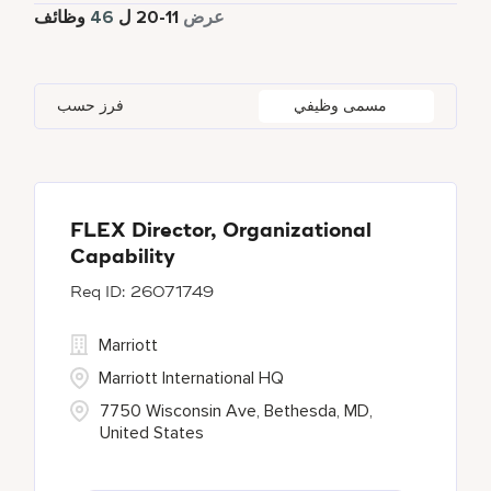
45
دوام كامل
عرض
11
-
20
ل
46
وظائف
Dubai
2
Karnataka
1
Singapore
5
Gurugram
1
London
1
South Africa
2
مسمى وظيفي
فرز حسب
Jakarta
1
Maharashtra
1
United Arab Emirates
2
London
1
Maryland
19
Mexico City
3
FLEX Director, Organizational
Capability
26071749
Marriott
Marriott International HQ
7750 Wisconsin Ave, Bethesda, MD,
United States