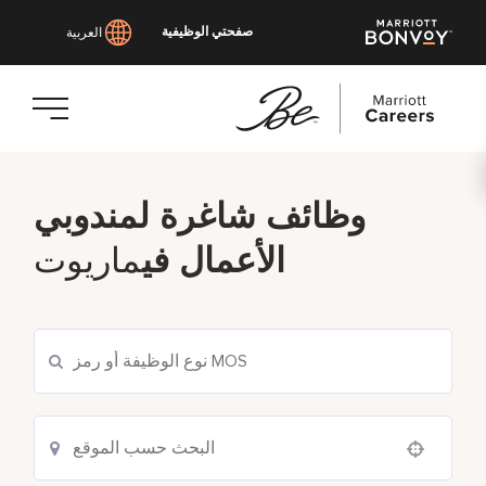
صفحتي الوظيفية
العربية
انتقل
إلى
وظائف شاغرة لمندوبي
المحتوى
الرئيسي
الأعمال في
ماريوت
Use your location