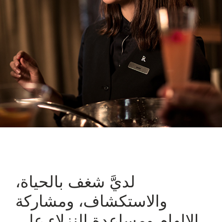
،لديَّ شغف بالحياة
والاستكشاف، ومشاركة
الإلهام ومساعدة النزلاء على