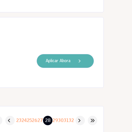
Aplicar Ahora
23
24
25
26
27
28
29
30
31
32