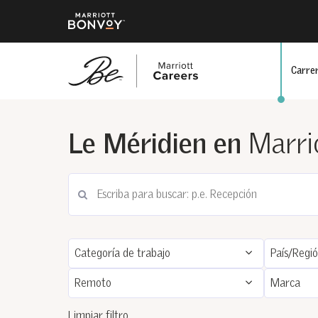
Carrer
Saltar
al
Le Méridien en
Marri
contenido
principal
Categoría de trabajo
País/Regi
Remoto
Marca
Limpiar filtro