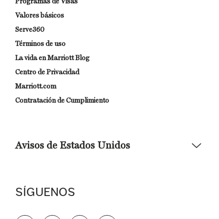
Programas de Visas
Valores básicos
Serve360
Términos de uso
La vida en Marriott Blog
Centro de Privacidad
Marriott.com
Contratación de Cumplimiento
Avisos de Estados Unidos
Asistencia de accesibilidad - Si usted es un individuo con una
discapacidad y necesita asistencia completando la aplicación
en línea, por favor llame al 301-581-1400 o correo
SÍGUENOS
electrónico hqaffirmativeaction@marriott.com
Marriott International es un empleador de igualdad de