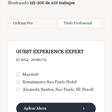
Tiempo parcial
20
Mostrando
191
-
200
de
428
trabajos
Bali
17
Barcelona
6
Egypt
9
Human Resources
16
Bangkok
15
BC
1
Germany
5
Information Technology
2
Ordenar Por
Título Profesional
Barcelona
6
Beijing
4
India
32
Beijing
4
Brussel
1
GUEST EXPERIENCE EXPERT
Bengaluru
9
26086379
Marriott
Renaissance Sao Paulo Hotel
Alameda Santos, Sao Paulo, SP, Brazil
Aplicar Ahora