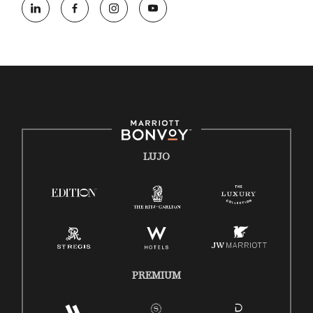
oportunidades que se compromete a contratar una fuerza de
trabajo diversa y a mantener una cultura inclusiva. Marriott
International no discrimina por motivos de discapacidad,
condición de veterano o cualquier otra base protegida por
leyes federales, estatales o locales.
E-Verify Inglés/Español
Derecho a trabajar inglés/español
Conozca sus derechos
Transparencia
LUJO
Ley de protección del poligrafo empleado (EPPA)
Ley de licencia familiar y médica (FMLA)
PREMIUM