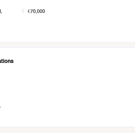
,
€70,000
tions
n
&