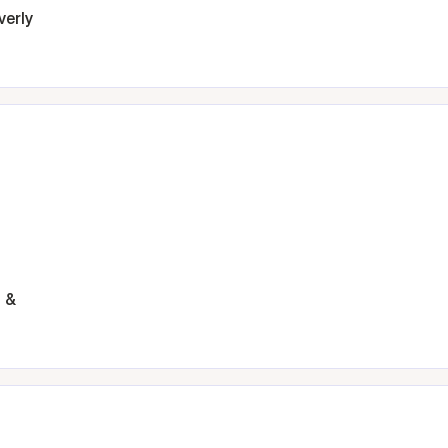
verly
 &