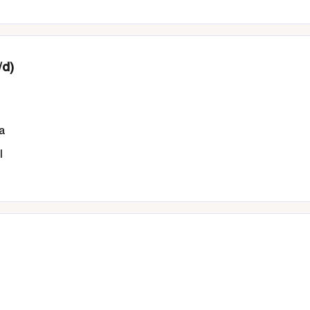
/d)
ia
l