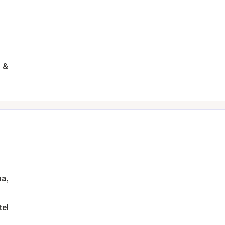
 &
ba,
tel