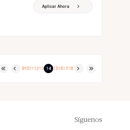
Aplicar Ahora
9
10
11
12
13
14
15
16
17
18
Síguenos