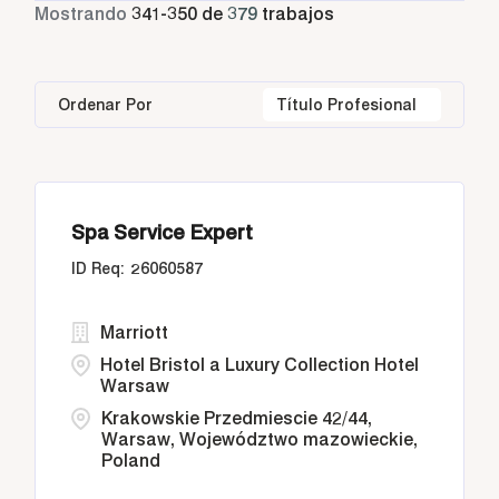
Tiempo parcial
11
Mostrando
341
-
350
de
379
trabajos
Athens
24
Bangkok
14
Greece
24
Housekeeping & Laundry
31
Bangkok
25
Barbados
2
Indonesia
55
Human Resources
7
Ordenar Por
Título Profesional
Buenos Aires
2
Buenos Aires
2
Italy
44
Diriyah, Riyadh
2
California
21
Spa Service Expert
Doha
25
26060587
Marriott
Hotel Bristol a Luxury Collection Hotel
Warsaw
Krakowskie Przedmiescie 42/44,
Warsaw, Województwo mazowieckie,
Poland