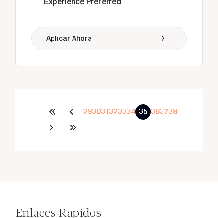
Experience Preferred
Aplicar Ahora
29
30
31
32
33
34
35
36
37
38
Enlaces Rapidos