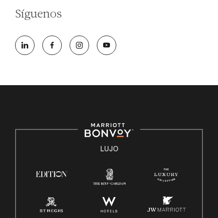
completando la aplicación en línea, por favor llame al
Síguenos
301-581-1400 o correo electrónico
hqaffirmativeaction@marriott.com
Marriott International es un empleador de igualdad de
oportunidades que se compromete a contratar una
fuerza de trabajo diversa y a mantener una cultura
inclusiva. Marriott International no discrimina por
motivos de discapacidad, condición de veterano o
cualquier otra base protegida por leyes federales,
estatales o locales.
E-Verify Inglés/Español
Derecho a trabajar inglés/español
LUJO
Conozca sus derechos
Transparencia
Ley de protección del poligrafo empleado (EPPA)
Ley de licencia familiar y médica (FMLA)