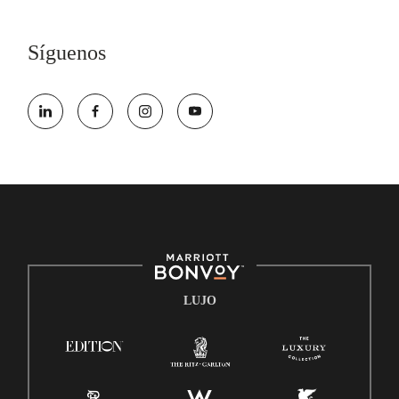
discapacidad y necesita asistencia completando la aplicación en
línea, por favor llame al 301-581-1400 o correo electrónico
Síguenos
hqaffirmativeaction@marriott.com
Marriott International es un empleador de igualdad de
oportunidades que se compromete a contratar una fuerza de trabajo
diversa y a mantener una cultura inclusiva. Marriott International
no discrimina por motivos de discapacidad, condición de veterano o
cualquier otra base protegida por leyes federales, estatales o locales.
E-Verify Inglés/Español
Derecho a trabajar inglés/español
Conozca sus derechos
Transparencia
Ley de protección del poligrafo empleado (EPPA)
LUJO
Ley de licencia familiar y médica (FMLA)