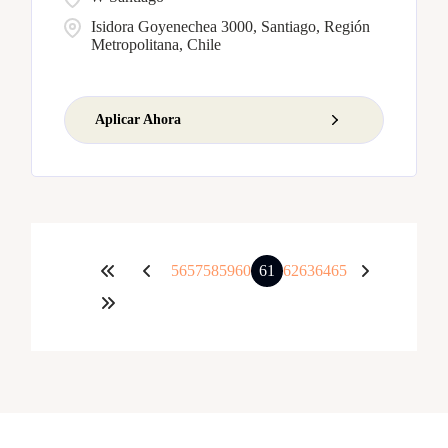
Isidora Goyenechea 3000, Santiago, Región
Metropolitana, Chile
Aplicar Ahora
56
57
58
59
60
61
62
63
64
65