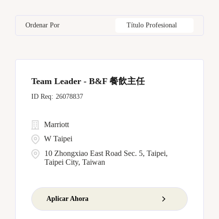
Bangkok
18
California
16
Czech Republic
11
Human Resources
6
Ordenar Por
Título Profesional
Barcelona
7
Capital District
6
Dominican Republic
6
Bellevue
7
China
12
Team Leader - B&F 餐飲主任
Bengaluru
1
26078837
Marriott
W Taipei
10 Zhongxiao East Road Sec. 5, Taipei,
Taipei City, Taiwan
Aplicar Ahora