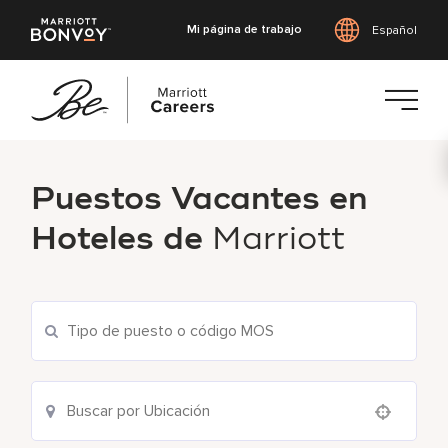
Mi página de trabajo
Español
Saltar
al
Puestos Vacantes en
contenido
principal
Hoteles de
Marriott
Use your location