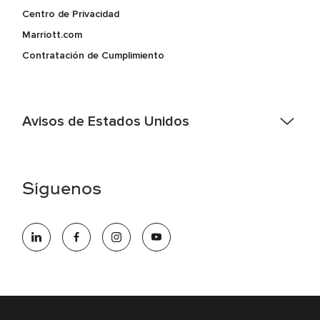
Centro de Privacidad
Marriott.com
Contratación de Cumplimiento
Avisos de Estados Unidos
Asistencia de accesibilidad - Si usted es un individuo con
una discapacidad y necesita asistencia completando la
aplicación en línea, por favor llame al 301-581-1400 o correo
Síguenos
electrónico hqaffirmativeaction@marriott.com
Marriott International es un empleador de igualdad de
oportunidades que se compromete a contratar una fuerza
de trabajo diversa y a mantener una cultura inclusiva.
Marriott International no discrimina por motivos de
discapacidad, condición de veterano o cualquier otra base
protegida por leyes federales, estatales o locales.