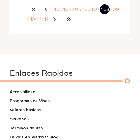
403
404
405
406
407
408
409
410
411
412
Enlaces Rapidos
Accesibilidad
Programas de Visas
Valores básicos
Serve360
Términos de uso
La vida en Marriott Blog