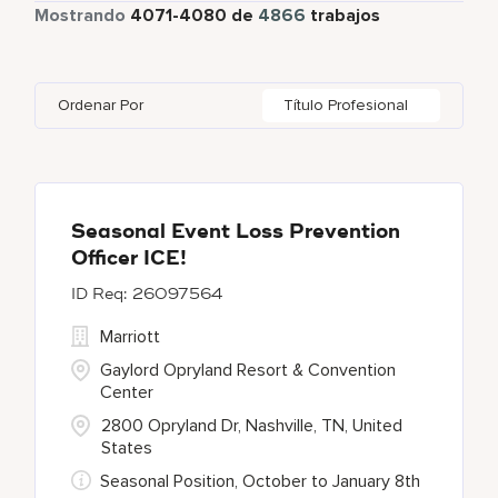
Tiempo parcial
337
Mostrando
4071
-
4080
de
4866
trabajos
Four Points
283
Al Khobar
2
Anhui
3
Azerbaijan
7
Golf, Fitness, & Entertainment
144
Gaylord Hotels
268
Alajuela
3
Arizona
44
Bahrain
18
Health Care Services
2
Ordenar Por
Título Profesional
JW Marriott
423
Albufeira
11
Aruba
25
Bangladesh
5
Marriott Executive Apartments
93
Allen
1
Austria
13
Marriott International, Inc.
34
Almaty
4
Seasonal Event Loss Prevention
Officer ICE!
Protea Hotels
57
26097564
Renaissance Hotels
428
Marriott
Gaylord Opryland Resort & Convention
Center
2800 Opryland Dr, Nashville, TN, United
States
Seasonal Position, October to January 8th